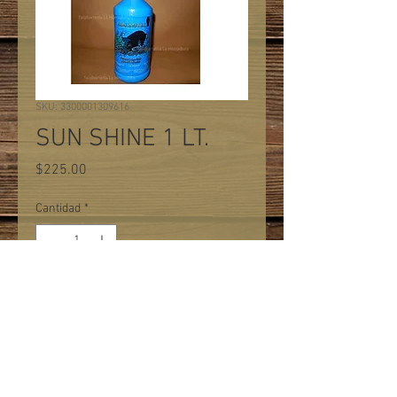
SKU: 3300001309616
SUN SHINE 1 LT.
Precio
$225.00
Cantidad
*
Agregar al carrito
Desenredante y brillo para crines y
colas. Uselo despues de bañarlo o
en seco.