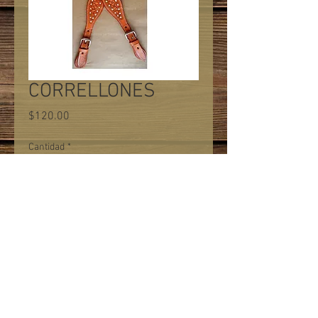
CORRELLONES
Precio
$120.00
Cantidad
*
Agregar al carrito
COLOR TANINO