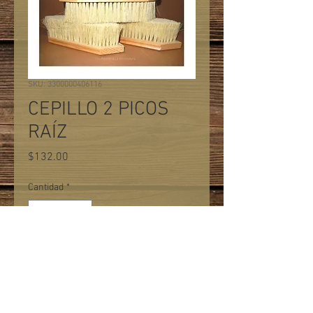
SKU: 3300000406116
CEPILLO 2 PICOS
RAÍZ
Precio
$132.00
Cantidad
*
Agregar al carrito
Base de madera, fibra vegetal apto
para el peinado y limpieza de crim y