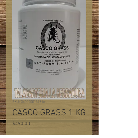
SKU: 3400000137816
CASCO GRASS 1 KG
Precio
$490.00
Cantidad
*