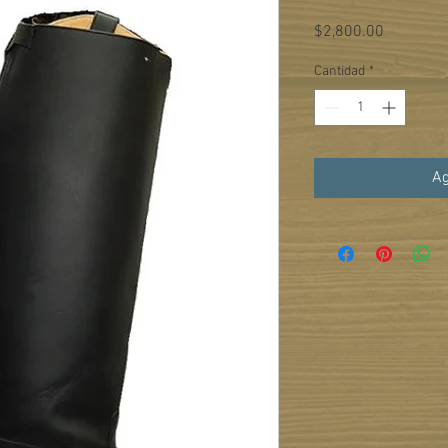
Precio
$2,800.00
Cantidad
*
Ag